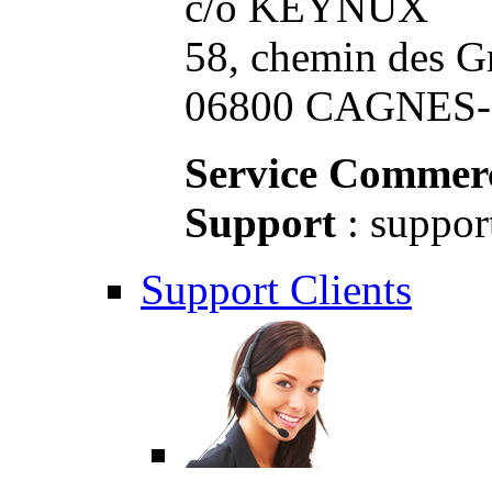
c/o KEYNUX
58, chemin des G
06800 CAGNES-S
Service Commerc
Support
: suppor
Support Clients