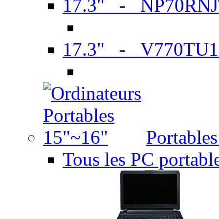
17.3" - NP70RN
17.3" - V770TU1
Portable
Tous les PC portabl