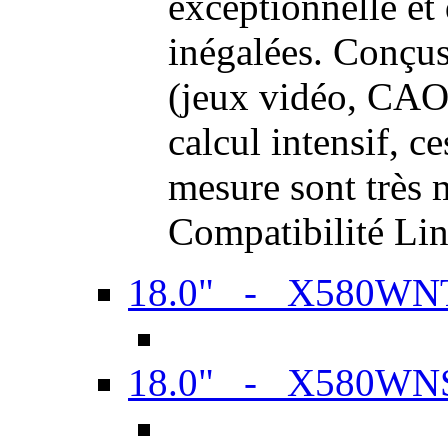
exceptionnelle et
inégalées. Conçus
(jeux vidéo, CAO,
calcul intensif, c
mesure sont très m
Compatibilité Li
18.0" - X580WN
18.0" - X580WN