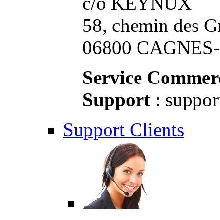
c/o KEYNUX
58, chemin des G
06800 CAGNES-S
Service Commerc
Support
: suppor
Support Clients