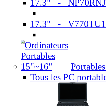
17.3" - NP70RN
17.3" - V770TU1
Portable
Tous les PC portabl