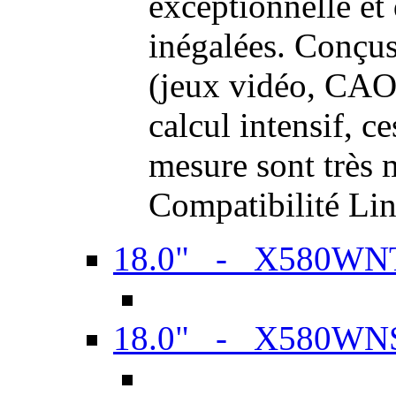
exceptionnelle et
inégalées. Conçus
(jeux vidéo, CAO,
calcul intensif, c
mesure sont très m
Compatibilité Li
18.0" - X580WN
18.0" - X580WN