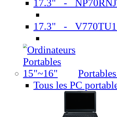
17.3" - NP70RN
17.3" - V770TU1
Portable
Tous les PC portabl