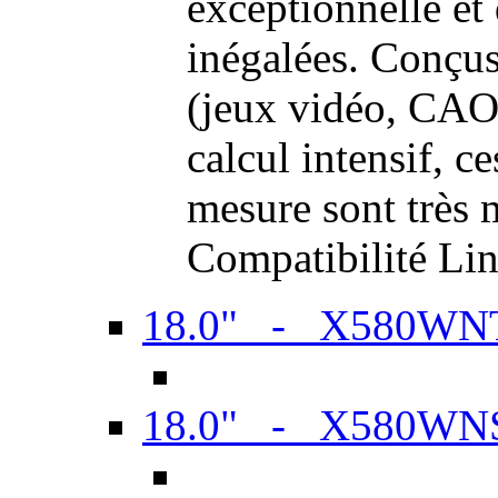
exceptionnelle et
inégalées. Conçus
(jeux vidéo, CAO,
calcul intensif, c
mesure sont très m
Compatibilité Li
18.0" - X580WN
18.0" - X580WN