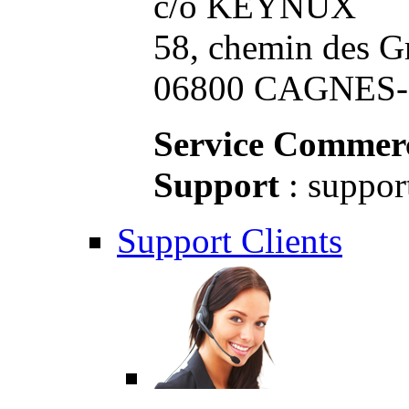
c/o KEYNUX
58, chemin des G
06800 CAGNES-S
Service Commerc
Support
: suppor
Support Clients