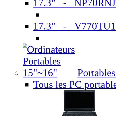
17.3" - NP70RN
17.3" - V770TU1
Portable
Tous les PC portabl