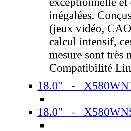
exceptionnelle et
inégalées. Conçus
(jeux vidéo, CAO,
calcul intensif, c
mesure sont très m
Compatibilité Li
18.0" - X580WN
18.0" - X580WN