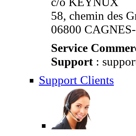
c/o KEYNUX
58, chemin des G
06800 CAGNES-S
Service Commerc
Support
: suppor
Support Clients