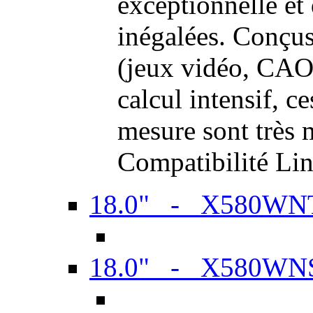
exceptionnelle et
inégalées. Conçus
(jeux vidéo, CAO,
calcul intensif, c
mesure sont très m
Compatibilité Li
18.0" - X580WN
18.0" - X580WN