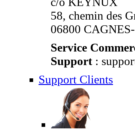
c/o KEYNUX
58, chemin des G
06800 CAGNES-S
Service Commerc
Support
: suppor
Support Clients