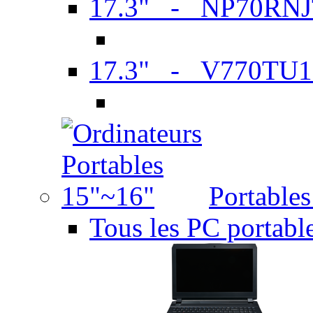
17.3" - NP70RN
17.3" - V770TU1
Portable
Tous les PC portabl