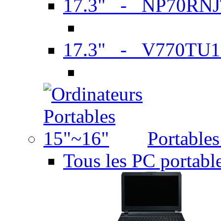
17.3" - NP70RN
17.3" - V770TU1
Portable
Tous les PC portabl