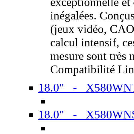
exceptionnelle et
inégalées. Conçus
(jeux vidéo, CAO,
calcul intensif, c
mesure sont très m
Compatibilité Li
18.0" - X580WN
18.0" - X580WN