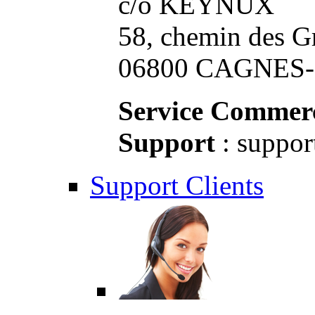
c/o KEYNUX
58, chemin des G
06800 CAGNES-S
Service Commerc
Support
: suppor
Support Clients