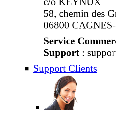
c/o KEYNUX
58, chemin des G
06800 CAGNES-S
Service Commerc
Support
: suppor
Support Clients