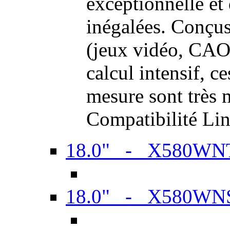
exceptionnelle et
inégalées. Conçus
(jeux vidéo, CAO,
calcul intensif, c
mesure sont très m
Compatibilité Li
18.0" - X580WN
18.0" - X580WN