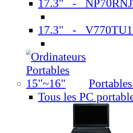
17.3" - NP70RN
17.3" - V770TU1
Portable
Tous les PC portabl