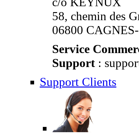
c/o KEYNUX
58, chemin des G
06800 CAGNES-S
Service Commerc
Support
: suppor
Support Clients