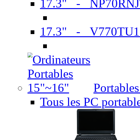
17.3" - NP70RN
17.3" - V770TU1
Portable
Tous les PC portabl