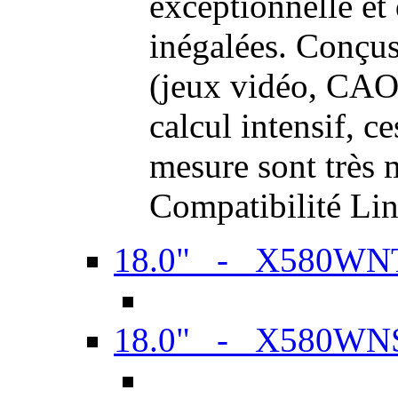
exceptionnelle et
inégalées. Conçus
(jeux vidéo, CAO,
calcul intensif, c
mesure sont très m
Compatibilité Li
18.0" - X580WN
18.0" - X580WN