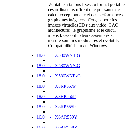
Véritables stations fixes au format portable,
ces ordinateurs offrent une puissance de
calcul exceptionnelle et des performances
graphiques inégalées. Conçus pour les
images virtuelles 3D (jeux vidéo, CAO,
architecture), le graphisme et le calcul
intensif, ces ordinateurs assemblés sur
mesure sont très modulaires et évolutifs.
Compatibilité Linux et Windows.
18.0" - X580WNT-G
18.0" - X580WNS-G
18.0" - X580WNR-G
18.0" - X8RP557P
18.0" - X8RP556P
18.0" - X8RP555P
16.0" - X6AR559Y
16.0" - X6AR558Y