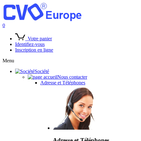
0
Votre panier
Identifiez-vous
Inscription en ligne
Menu
Société
Nous contacter
Adresse et Téléphones
Adresse et Téléphones