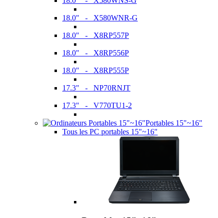
18.0" - X580WNS-G
18.0" - X580WNR-G
18.0" - X8RP557P
18.0" - X8RP556P
18.0" - X8RP555P
17.3" - NP70RNJT
17.3" - V770TU1-2
Portables 15"~16"
Tous les PC portables 15"~16"