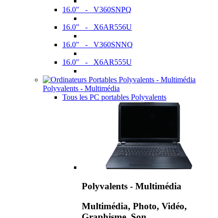
16.0" - V360SNPQ
16.0" - X6AR556U
16.0" - V360SNNQ
16.0" - X6AR555U
Polyvalents - Multimédia
Tous les PC portables Polyvalents
Polyvalents - Multimédia
Multimédia, Photo, Vidéo,
Graphisme, Son,