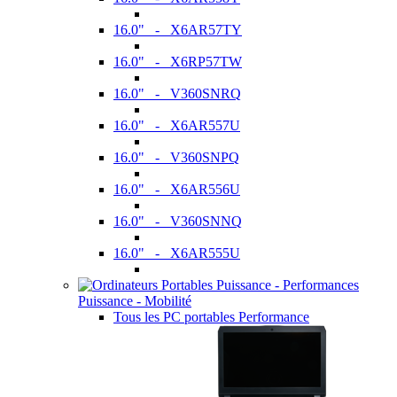
16.0" - X6AR57TY
16.0" - X6RP57TW
16.0" - V360SNRQ
16.0" - X6AR557U
16.0" - V360SNPQ
16.0" - X6AR556U
16.0" - V360SNNQ
16.0" - X6AR555U
Puissance - Mobilité
Tous les PC portables Performance