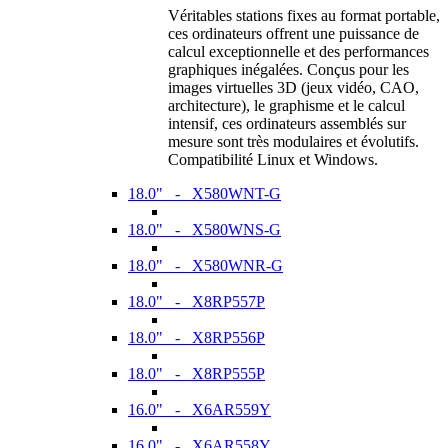
Véritables stations fixes au format portable,
ces ordinateurs offrent une puissance de
calcul exceptionnelle et des performances
graphiques inégalées. Conçus pour les
images virtuelles 3D (jeux vidéo, CAO,
architecture), le graphisme et le calcul
intensif, ces ordinateurs assemblés sur
mesure sont très modulaires et évolutifs.
Compatibilité Linux et Windows.
18.0" - X580WNT-G
18.0" - X580WNS-G
18.0" - X580WNR-G
18.0" - X8RP557P
18.0" - X8RP556P
18.0" - X8RP555P
16.0" - X6AR559Y
16.0" - X6AR558Y