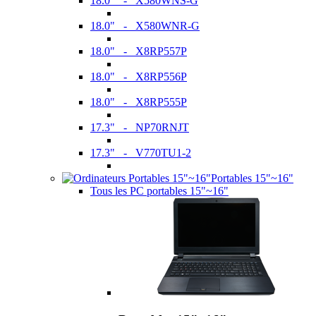
18.0" - X580WNS-G
18.0" - X580WNR-G
18.0" - X8RP557P
18.0" - X8RP556P
18.0" - X8RP555P
17.3" - NP70RNJT
17.3" - V770TU1-2
Portables 15"~16"
Tous les PC portables 15"~16"