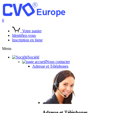
0
Votre panier
Identifiez-vous
Inscription en ligne
Menu
Société
Nous contacter
Adresse et Téléphones
Adresse et Téléphones