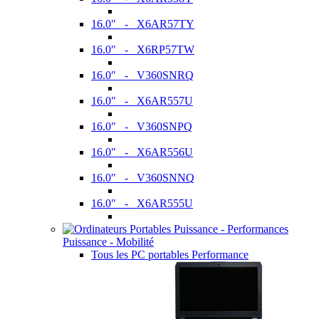
16.0" - X6AR57TY
16.0" - X6RP57TW
16.0" - V360SNRQ
16.0" - X6AR557U
16.0" - V360SNPQ
16.0" - X6AR556U
16.0" - V360SNNQ
16.0" - X6AR555U
Puissance - Mobilité
Tous les PC portables Performance