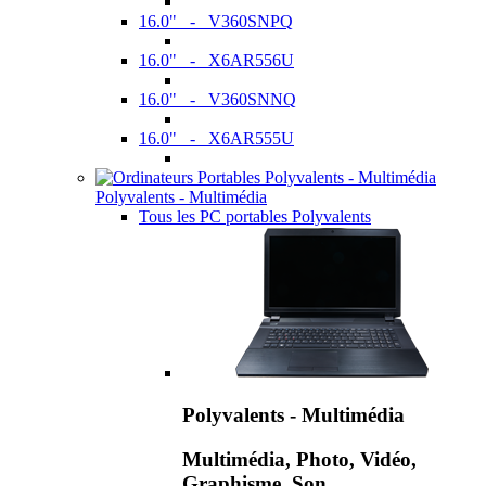
16.0" - V360SNPQ
16.0" - X6AR556U
16.0" - V360SNNQ
16.0" - X6AR555U
Polyvalents - Multimédia
Tous les PC portables Polyvalents
Polyvalents - Multimédia
Multimédia, Photo, Vidéo,
Graphisme, Son,