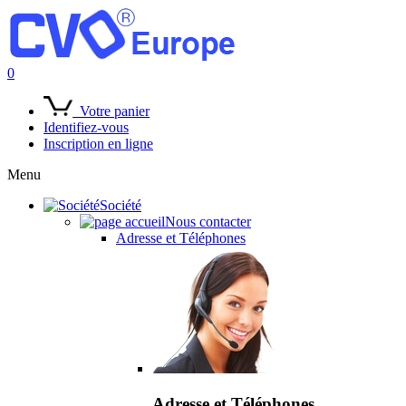
0
Votre panier
Identifiez-vous
Inscription en ligne
Menu
Société
Nous contacter
Adresse et Téléphones
Adresse et Téléphones