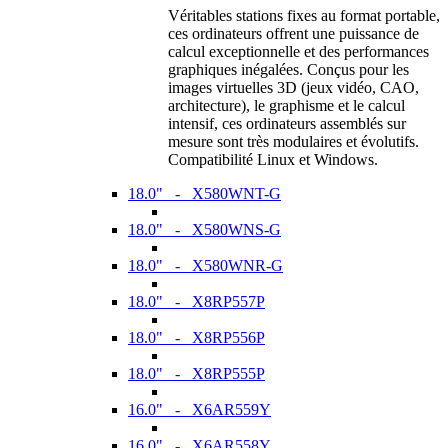
Véritables stations fixes au format portable,
ces ordinateurs offrent une puissance de
calcul exceptionnelle et des performances
graphiques inégalées. Conçus pour les
images virtuelles 3D (jeux vidéo, CAO,
architecture), le graphisme et le calcul
intensif, ces ordinateurs assemblés sur
mesure sont très modulaires et évolutifs.
Compatibilité Linux et Windows.
18.0" - X580WNT-G
18.0" - X580WNS-G
18.0" - X580WNR-G
18.0" - X8RP557P
18.0" - X8RP556P
18.0" - X8RP555P
16.0" - X6AR559Y
16.0" - X6AR558Y