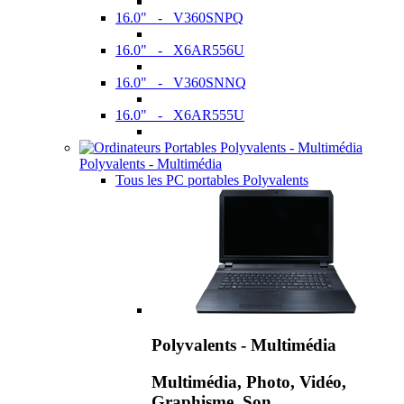
16.0" - V360SNPQ
16.0" - X6AR556U
16.0" - V360SNNQ
16.0" - X6AR555U
Polyvalents - Multimédia
Tous les PC portables Polyvalents
Polyvalents - Multimédia
Multimédia, Photo, Vidéo,
Graphisme, Son,