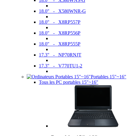
18.0" - X580WNS-G
18.0" - X580WNR-G
18.0" - X8RP557P
18.0" - X8RP556P
18.0" - X8RP555P
17.3" - NP70RNJT
17.3" - V770TU1-2
Portables 15"~16"
Tous les PC portables 15"~16"