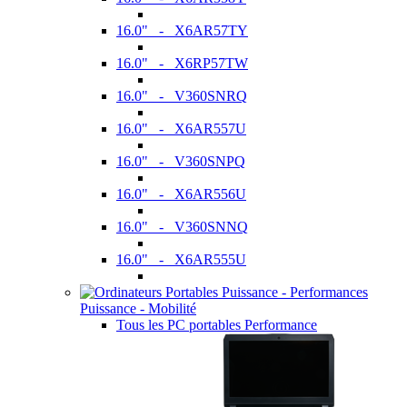
16.0" - X6AR57TY
16.0" - X6RP57TW
16.0" - V360SNRQ
16.0" - X6AR557U
16.0" - V360SNPQ
16.0" - X6AR556U
16.0" - V360SNNQ
16.0" - X6AR555U
Puissance - Mobilité
Tous les PC portables Performance