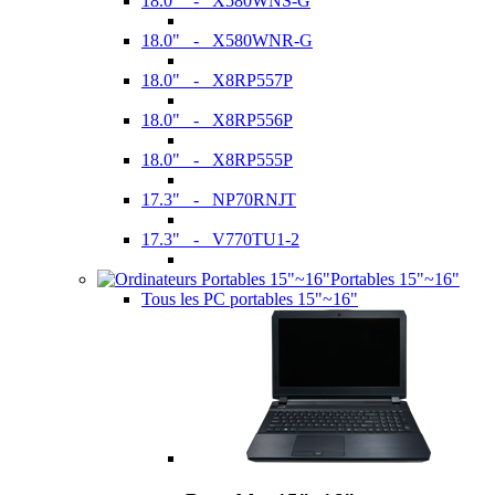
18.0" - X580WNS-G
18.0" - X580WNR-G
18.0" - X8RP557P
18.0" - X8RP556P
18.0" - X8RP555P
17.3" - NP70RNJT
17.3" - V770TU1-2
Portables 15"~16"
Tous les PC portables 15"~16"