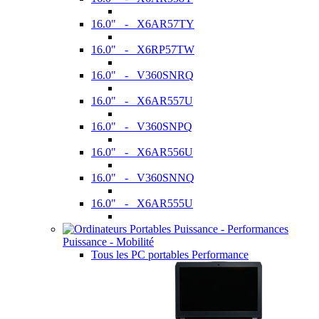
16.0" - X6AR57TY
16.0" - X6RP57TW
16.0" - V360SNRQ
16.0" - X6AR557U
16.0" - V360SNPQ
16.0" - X6AR556U
16.0" - V360SNNQ
16.0" - X6AR555U
Puissance - Mobilité
Tous les PC portables Performance