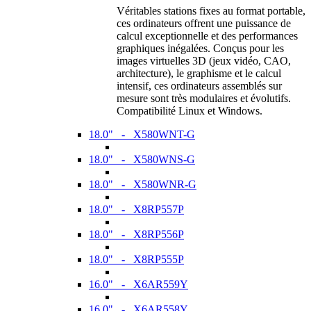
Véritables stations fixes au format portable,
ces ordinateurs offrent une puissance de
calcul exceptionnelle et des performances
graphiques inégalées. Conçus pour les
images virtuelles 3D (jeux vidéo, CAO,
architecture), le graphisme et le calcul
intensif, ces ordinateurs assemblés sur
mesure sont très modulaires et évolutifs.
Compatibilité Linux et Windows.
18.0" - X580WNT-G
18.0" - X580WNS-G
18.0" - X580WNR-G
18.0" - X8RP557P
18.0" - X8RP556P
18.0" - X8RP555P
16.0" - X6AR559Y
16.0" - X6AR558Y