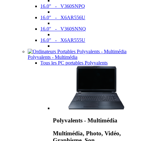
16.0" - V360SNPQ
16.0" - X6AR556U
16.0" - V360SNNQ
16.0" - X6AR555U
Polyvalents - Multimédia
Tous les PC portables Polyvalents
Polyvalents - Multimédia
Multimédia, Photo, Vidéo,
Graphisme, Son,