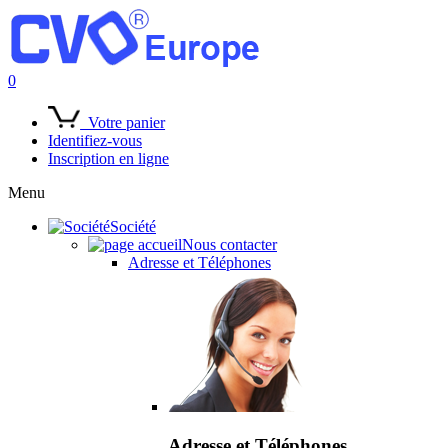
0
Votre panier
Identifiez-vous
Inscription en ligne
Menu
Société
Nous contacter
Adresse et Téléphones
Adresse et Téléphones