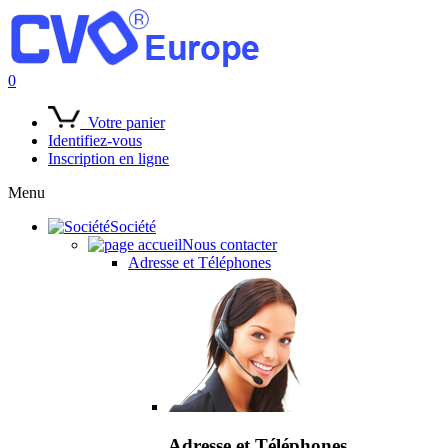
0
Votre panier
Identifiez-vous
Inscription en ligne
Menu
Société
Nous contacter
Adresse et Téléphones
Adresse et Téléphones