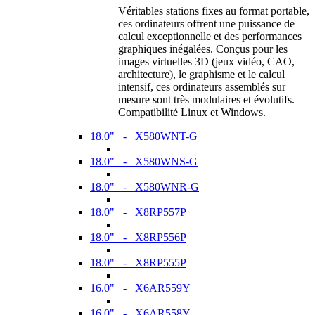
Véritables stations fixes au format portable,
ces ordinateurs offrent une puissance de
calcul exceptionnelle et des performances
graphiques inégalées. Conçus pour les
images virtuelles 3D (jeux vidéo, CAO,
architecture), le graphisme et le calcul
intensif, ces ordinateurs assemblés sur
mesure sont très modulaires et évolutifs.
Compatibilité Linux et Windows.
18.0" - X580WNT-G
18.0" - X580WNS-G
18.0" - X580WNR-G
18.0" - X8RP557P
18.0" - X8RP556P
18.0" - X8RP555P
16.0" - X6AR559Y
16.0" - X6AR558Y