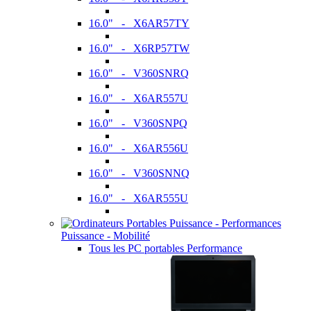
16.0" - X6AR57TY
16.0" - X6RP57TW
16.0" - V360SNRQ
16.0" - X6AR557U
16.0" - V360SNPQ
16.0" - X6AR556U
16.0" - V360SNNQ
16.0" - X6AR555U
Puissance - Mobilité
Tous les PC portables Performance