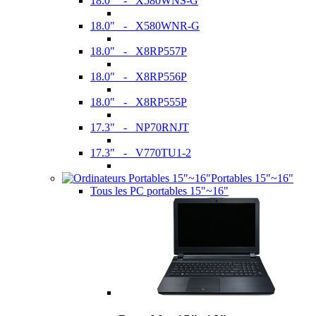
18.0" - X580WNS-G
18.0" - X580WNR-G
18.0" - X8RP557P
18.0" - X8RP556P
18.0" - X8RP555P
17.3" - NP70RNJT
17.3" - V770TU1-2
Portables 15"~16"
Tous les PC portables 15"~16"