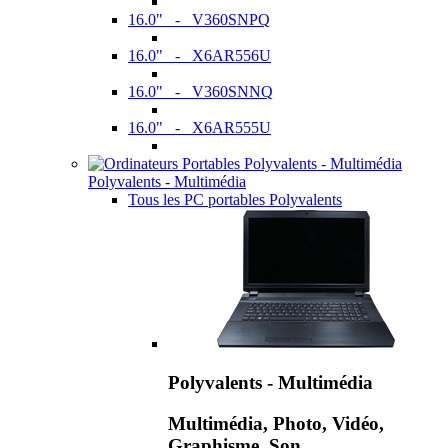
16.0" - V360SNPQ
16.0" - X6AR556U
16.0" - V360SNNQ
16.0" - X6AR555U
Polyvalents - Multimédia
Tous les PC portables Polyvalents
Polyvalents - Multimédia
Multimédia, Photo, Vidéo,
Graphisme, Son,