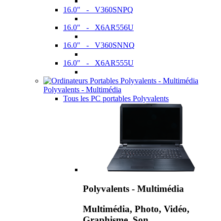
16.0" - V360SNPQ
16.0" - X6AR556U
16.0" - V360SNNQ
16.0" - X6AR555U
Polyvalents - Multimédia
Tous les PC portables Polyvalents
Polyvalents - Multimédia
Multimédia, Photo, Vidéo,
Graphisme, Son,