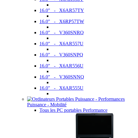
16.0" - X6AR57TY
16.0" - X6RP57TW
16.0" - V360SNRQ
16.0" - X6AR557U
16.0" - V360SNPQ
16.0" - X6AR556U
16.0" - V360SNNQ
16.0" - X6AR555U
Puissance - Mobilité
Tous les PC portables Performance