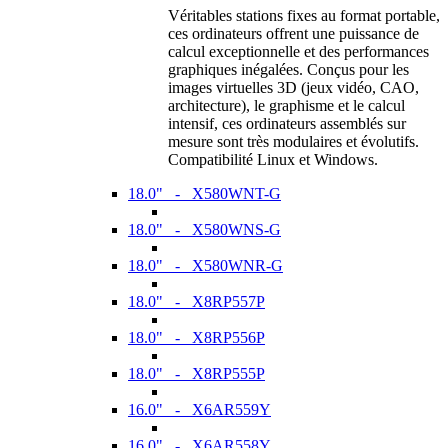
Véritables stations fixes au format portable,
ces ordinateurs offrent une puissance de
calcul exceptionnelle et des performances
graphiques inégalées. Conçus pour les
images virtuelles 3D (jeux vidéo, CAO,
architecture), le graphisme et le calcul
intensif, ces ordinateurs assemblés sur
mesure sont très modulaires et évolutifs.
Compatibilité Linux et Windows.
18.0" - X580WNT-G
18.0" - X580WNS-G
18.0" - X580WNR-G
18.0" - X8RP557P
18.0" - X8RP556P
18.0" - X8RP555P
16.0" - X6AR559Y
16.0" - X6AR558Y