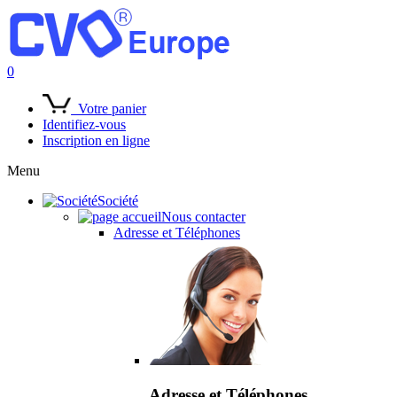
0
Votre panier
Identifiez-vous
Inscription en ligne
Menu
Société
Nous contacter
Adresse et Téléphones
Adresse et Téléphones