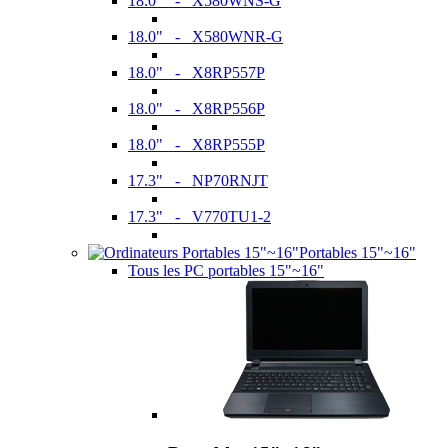
18.0" - X580WNS-G
18.0" - X580WNR-G
18.0" - X8RP557P
18.0" - X8RP556P
18.0" - X8RP555P
17.3" - NP70RNJT
17.3" - V770TU1-2
Portables 15"~16"
Tous les PC portables 15"~16"