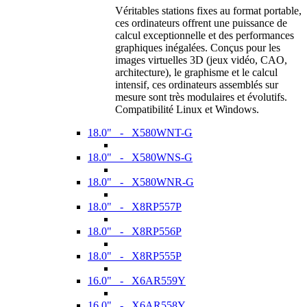
Véritables stations fixes au format portable,
ces ordinateurs offrent une puissance de
calcul exceptionnelle et des performances
graphiques inégalées. Conçus pour les
images virtuelles 3D (jeux vidéo, CAO,
architecture), le graphisme et le calcul
intensif, ces ordinateurs assemblés sur
mesure sont très modulaires et évolutifs.
Compatibilité Linux et Windows.
18.0" - X580WNT-G
18.0" - X580WNS-G
18.0" - X580WNR-G
18.0" - X8RP557P
18.0" - X8RP556P
18.0" - X8RP555P
16.0" - X6AR559Y
16.0" - X6AR558Y