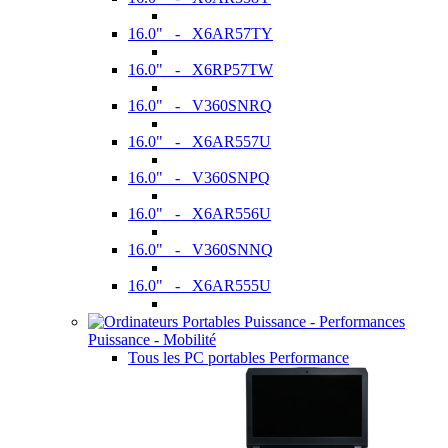
16.0" - X6AR57TY
16.0" - X6RP57TW
16.0" - V360SNRQ
16.0" - X6AR557U
16.0" - V360SNPQ
16.0" - X6AR556U
16.0" - V360SNNQ
16.0" - X6AR555U
Puissance - Mobilité
Tous les PC portables Performance