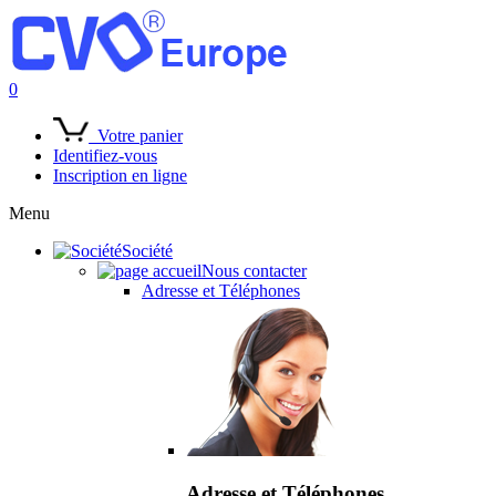
0
Votre panier
Identifiez-vous
Inscription en ligne
Menu
Société
Nous contacter
Adresse et Téléphones
Adresse et Téléphones