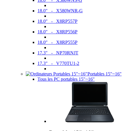
18.0" - X580WNS-G
18.0" - X580WNR-G
18.0" - X8RP557P
18.0" - X8RP556P
18.0" - X8RP555P
17.3" - NP70RNJT
17.3" - V770TU1-2
Portables 15"~16"
Tous les PC portables 15"~16"