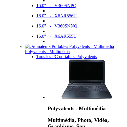
16.0" - V360SNPQ
16.0" - X6AR556U
16.0" - V360SNNQ
16.0" - X6AR555U
Polyvalents - Multimédia
Tous les PC portables Polyvalents
Polyvalents - Multimédia
Multimédia, Photo, Vidéo,
Graphisme, Son,