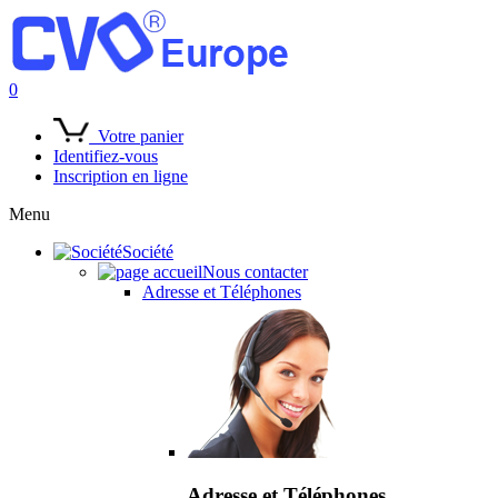
0
Votre panier
Identifiez-vous
Inscription en ligne
Menu
Société
Nous contacter
Adresse et Téléphones
Adresse et Téléphones