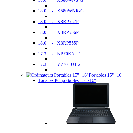
18.0" - X580WNS-G
18.0" - X580WNR-G
18.0" - X8RP557P
18.0" - X8RP556P
18.0" - X8RP555P
17.3" - NP70RNJT
17.3" - V770TU1-2
Portables 15"~16"
Tous les PC portables 15"~16"