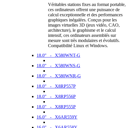
Véritables stations fixes au format portable,
ces ordinateurs offrent une puissance de
calcul exceptionnelle et des performances
graphiques inégalées. Conçus pour les
images virtuelles 3D (jeux vidéo, CAO,
architecture), le graphisme et le calcul
intensif, ces ordinateurs assemblés sur
mesure sont très modulaires et évolutifs.
Compatibilité Linux et Windows.
18.0" - X580WNT-G
18.0" - X580WNS-G
18.0" - X580WNR-G
18.0" - X8RP557P
18.0" - X8RP556P
18.0" - X8RP555P
16.0" - X6AR559Y
16.0" - X6AR558Y