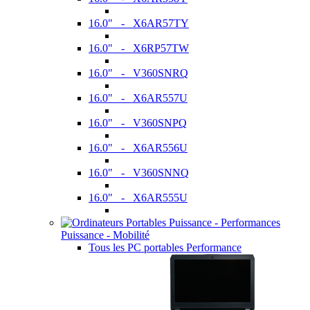
16.0" - X6AR57TY
16.0" - X6RP57TW
16.0" - V360SNRQ
16.0" - X6AR557U
16.0" - V360SNPQ
16.0" - X6AR556U
16.0" - V360SNNQ
16.0" - X6AR555U
Puissance - Mobilité
Tous les PC portables Performance