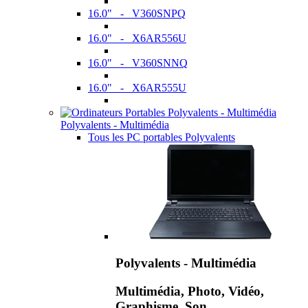
16.0" - V360SNPQ
16.0" - X6AR556U
16.0" - V360SNNQ
16.0" - X6AR555U
Polyvalents - Multimédia
Tous les PC portables Polyvalents
Polyvalents - Multimédia
Multimédia, Photo, Vidéo,
Graphisme, Son,