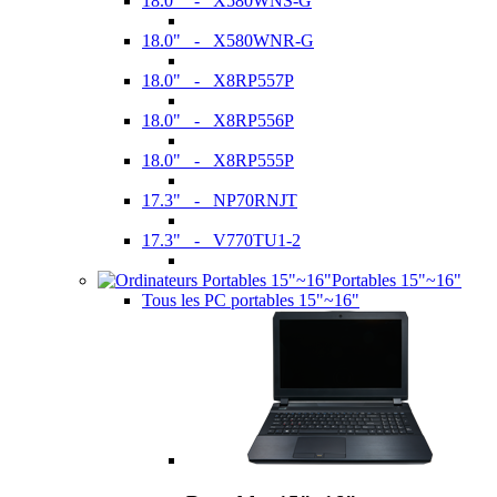
18.0" - X580WNS-G
18.0" - X580WNR-G
18.0" - X8RP557P
18.0" - X8RP556P
18.0" - X8RP555P
17.3" - NP70RNJT
17.3" - V770TU1-2
Portables 15"~16"
Tous les PC portables 15"~16"