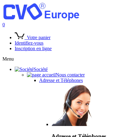
0
Votre panier
Identifiez-vous
Inscription en ligne
Menu
Société
Nous contacter
Adresse et Téléphones
Adresse et Téléphones