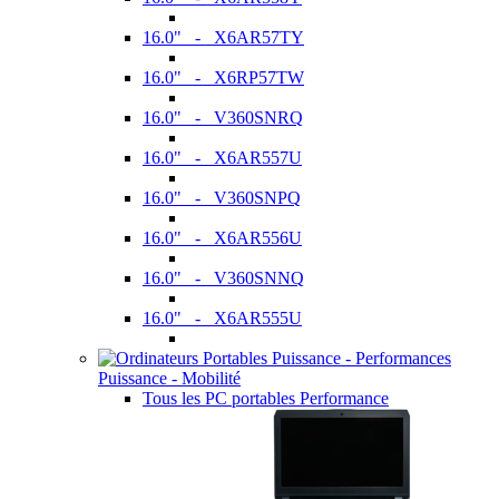
16.0" - X6AR57TY
16.0" - X6RP57TW
16.0" - V360SNRQ
16.0" - X6AR557U
16.0" - V360SNPQ
16.0" - X6AR556U
16.0" - V360SNNQ
16.0" - X6AR555U
Puissance - Mobilité
Tous les PC portables Performance