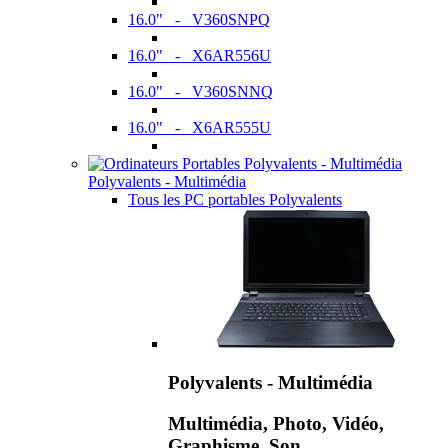
16.0" - V360SNPQ
16.0" - X6AR556U
16.0" - V360SNNQ
16.0" - X6AR555U
Polyvalents - Multimédia
Tous les PC portables Polyvalents
Polyvalents - Multimédia
Multimédia, Photo, Vidéo,
Graphisme, Son,