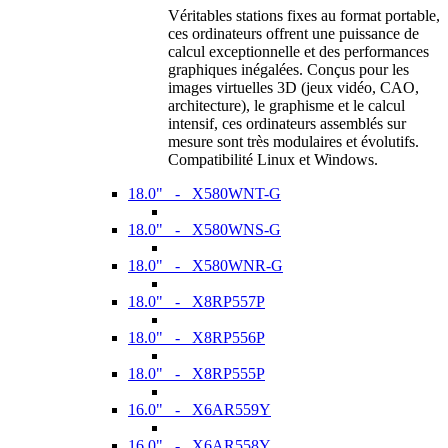
Véritables stations fixes au format portable,
ces ordinateurs offrent une puissance de
calcul exceptionnelle et des performances
graphiques inégalées. Conçus pour les
images virtuelles 3D (jeux vidéo, CAO,
architecture), le graphisme et le calcul
intensif, ces ordinateurs assemblés sur
mesure sont très modulaires et évolutifs.
Compatibilité Linux et Windows.
18.0" - X580WNT-G
18.0" - X580WNS-G
18.0" - X580WNR-G
18.0" - X8RP557P
18.0" - X8RP556P
18.0" - X8RP555P
16.0" - X6AR559Y
16.0" - X6AR558Y