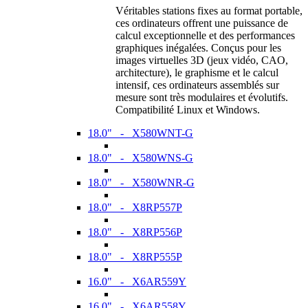
Véritables stations fixes au format portable,
ces ordinateurs offrent une puissance de
calcul exceptionnelle et des performances
graphiques inégalées. Conçus pour les
images virtuelles 3D (jeux vidéo, CAO,
architecture), le graphisme et le calcul
intensif, ces ordinateurs assemblés sur
mesure sont très modulaires et évolutifs.
Compatibilité Linux et Windows.
18.0" - X580WNT-G
18.0" - X580WNS-G
18.0" - X580WNR-G
18.0" - X8RP557P
18.0" - X8RP556P
18.0" - X8RP555P
16.0" - X6AR559Y
16.0" - X6AR558Y