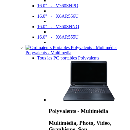
16.0" - V360SNPQ
16.0" - X6AR556U
16.0" - V360SNNQ
16.0" - X6AR555U
Polyvalents - Multimédia
Tous les PC portables Polyvalents
Polyvalents - Multimédia
Multimédia, Photo, Vidéo,
Graphisme, Son,