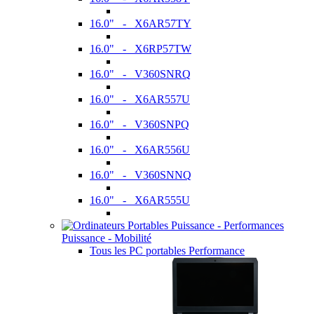
16.0" - X6AR57TY
16.0" - X6RP57TW
16.0" - V360SNRQ
16.0" - X6AR557U
16.0" - V360SNPQ
16.0" - X6AR556U
16.0" - V360SNNQ
16.0" - X6AR555U
Puissance - Mobilité
Tous les PC portables Performance