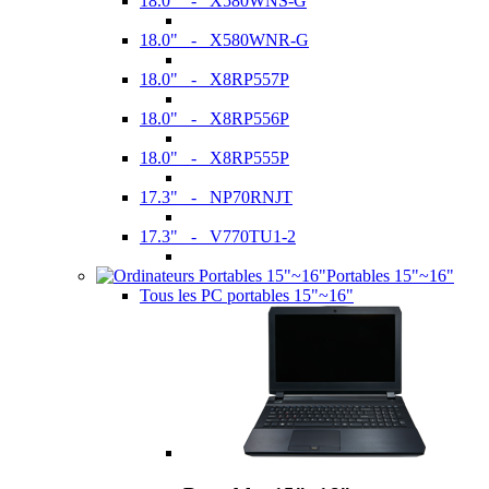
18.0" - X580WNS-G
18.0" - X580WNR-G
18.0" - X8RP557P
18.0" - X8RP556P
18.0" - X8RP555P
17.3" - NP70RNJT
17.3" - V770TU1-2
Portables 15"~16"
Tous les PC portables 15"~16"