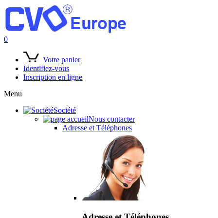
0
Votre panier
Identifiez-vous
Inscription en ligne
Menu
Société
Nous contacter
Adresse et Téléphones
Adresse et Téléphones