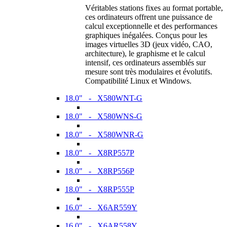
Véritables stations fixes au format portable,
ces ordinateurs offrent une puissance de
calcul exceptionnelle et des performances
graphiques inégalées. Conçus pour les
images virtuelles 3D (jeux vidéo, CAO,
architecture), le graphisme et le calcul
intensif, ces ordinateurs assemblés sur
mesure sont très modulaires et évolutifs.
Compatibilité Linux et Windows.
18.0" - X580WNT-G
18.0" - X580WNS-G
18.0" - X580WNR-G
18.0" - X8RP557P
18.0" - X8RP556P
18.0" - X8RP555P
16.0" - X6AR559Y
16.0" - X6AR558Y