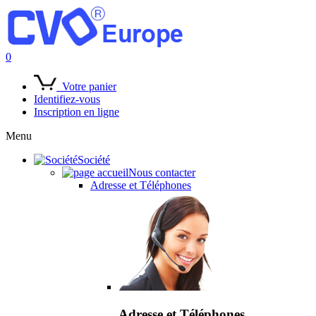
0
Votre panier
Identifiez-vous
Inscription en ligne
Menu
Société
Nous contacter
Adresse et Téléphones
Adresse et Téléphones