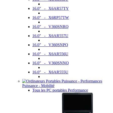
16.0" - X6AR57TY
16.0" - X6RP57TW
16.0" - V360SNRQ
16.0" - X6AR557U
16.0" - V360SNPQ
16.0" - X6AR556U
16.0" - V360SNNQ
16.0" - X6AR555U
Puissance - Mobilité
Tous les PC portables Performance