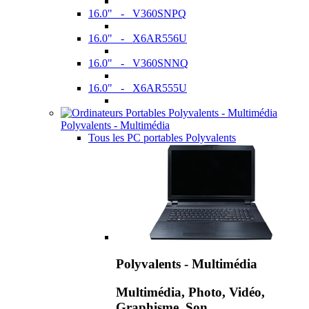
16.0" - V360SNPQ
16.0" - X6AR556U
16.0" - V360SNNQ
16.0" - X6AR555U
Polyvalents - Multimédia
Tous les PC portables Polyvalents
Polyvalents - Multimédia
Multimédia, Photo, Vidéo,
Graphisme, Son,