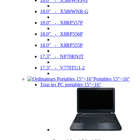
18.0" - X580WNS-G
18.0" - X580WNR-G
18.0" - X8RP557P
18.0" - X8RP556P
18.0" - X8RP555P
17.3" - NP70RNJT
17.3" - V770TU1-2
Portables 15"~16"
Tous les PC portables 15"~16"