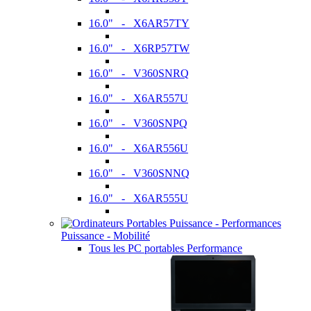
16.0" - X6AR57TY
16.0" - X6RP57TW
16.0" - V360SNRQ
16.0" - X6AR557U
16.0" - V360SNPQ
16.0" - X6AR556U
16.0" - V360SNNQ
16.0" - X6AR555U
Puissance - Mobilité
Tous les PC portables Performance