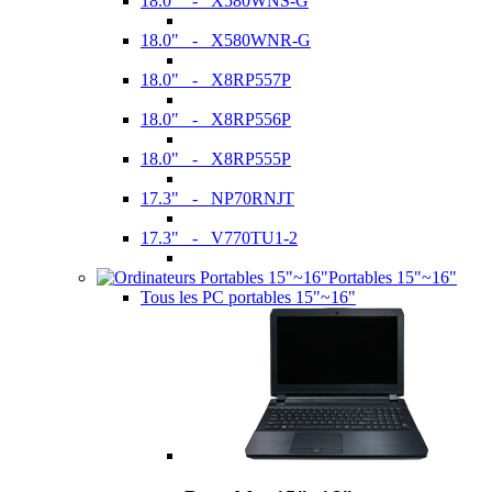
18.0" - X580WNS-G
18.0" - X580WNR-G
18.0" - X8RP557P
18.0" - X8RP556P
18.0" - X8RP555P
17.3" - NP70RNJT
17.3" - V770TU1-2
Portables 15"~16"
Tous les PC portables 15"~16"