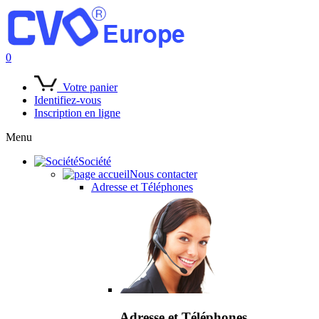
0
Votre panier
Identifiez-vous
Inscription en ligne
Menu
Société
Nous contacter
Adresse et Téléphones
Adresse et Téléphones