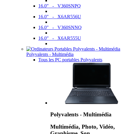
16.0" - V360SNPQ
16.0" - X6AR556U
16.0" - V360SNNQ
16.0" - X6AR555U
Polyvalents - Multimédia
Tous les PC portables Polyvalents
Polyvalents - Multimédia
Multimédia, Photo, Vidéo,
Graphisme, Son,