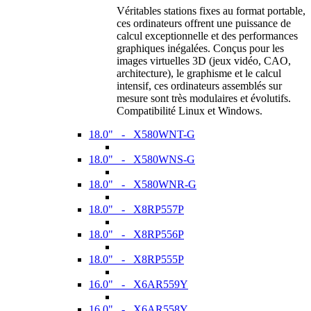
Véritables stations fixes au format portable,
ces ordinateurs offrent une puissance de
calcul exceptionnelle et des performances
graphiques inégalées. Conçus pour les
images virtuelles 3D (jeux vidéo, CAO,
architecture), le graphisme et le calcul
intensif, ces ordinateurs assemblés sur
mesure sont très modulaires et évolutifs.
Compatibilité Linux et Windows.
18.0" - X580WNT-G
18.0" - X580WNS-G
18.0" - X580WNR-G
18.0" - X8RP557P
18.0" - X8RP556P
18.0" - X8RP555P
16.0" - X6AR559Y
16.0" - X6AR558Y