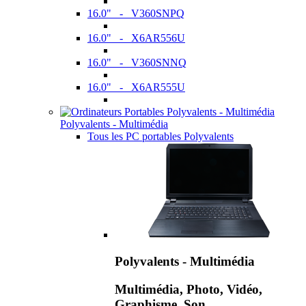
16.0" - V360SNPQ
16.0" - X6AR556U
16.0" - V360SNNQ
16.0" - X6AR555U
Polyvalents - Multimédia
Tous les PC portables Polyvalents
Polyvalents - Multimédia
Multimédia, Photo, Vidéo,
Graphisme, Son,