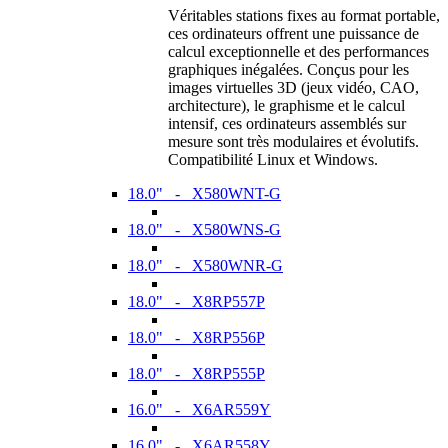
Véritables stations fixes au format portable,
ces ordinateurs offrent une puissance de
calcul exceptionnelle et des performances
graphiques inégalées. Conçus pour les
images virtuelles 3D (jeux vidéo, CAO,
architecture), le graphisme et le calcul
intensif, ces ordinateurs assemblés sur
mesure sont très modulaires et évolutifs.
Compatibilité Linux et Windows.
18.0" - X580WNT-G
18.0" - X580WNS-G
18.0" - X580WNR-G
18.0" - X8RP557P
18.0" - X8RP556P
18.0" - X8RP555P
16.0" - X6AR559Y
16.0" - X6AR558Y