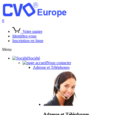
0
Votre panier
Identifiez-vous
Inscription en ligne
Menu
Société
Nous contacter
Adresse et Téléphones
Adresse et Téléphones