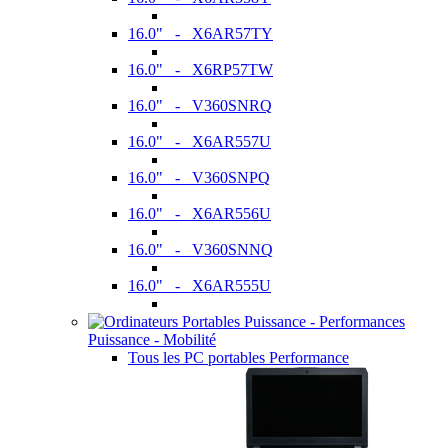
16.0" - X6AR57TY
16.0" - X6RP57TW
16.0" - V360SNRQ
16.0" - X6AR557U
16.0" - V360SNPQ
16.0" - X6AR556U
16.0" - V360SNNQ
16.0" - X6AR555U
Puissance - Mobilité
Tous les PC portables Performance