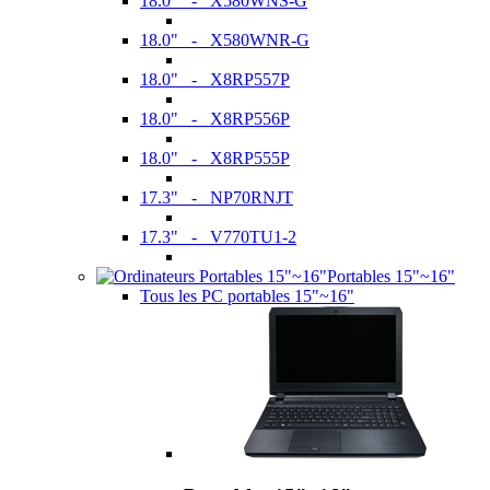
18.0" - X580WNS-G
18.0" - X580WNR-G
18.0" - X8RP557P
18.0" - X8RP556P
18.0" - X8RP555P
17.3" - NP70RNJT
17.3" - V770TU1-2
Portables 15"~16"
Tous les PC portables 15"~16"