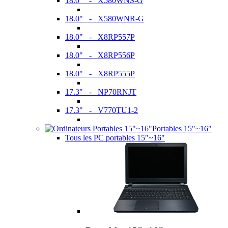
18.0" - X580WNS-G
18.0" - X580WNR-G
18.0" - X8RP557P
18.0" - X8RP556P
18.0" - X8RP555P
17.3" - NP70RNJT
17.3" - V770TU1-2
Portables 15"~16"
Tous les PC portables 15"~16"