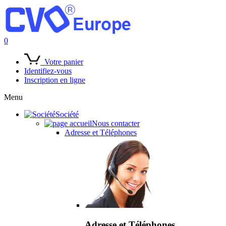
0
Votre panier
Identifiez-vous
Inscription en ligne
Menu
Société
Nous contacter
Adresse et Téléphones
Adresse et Téléphones