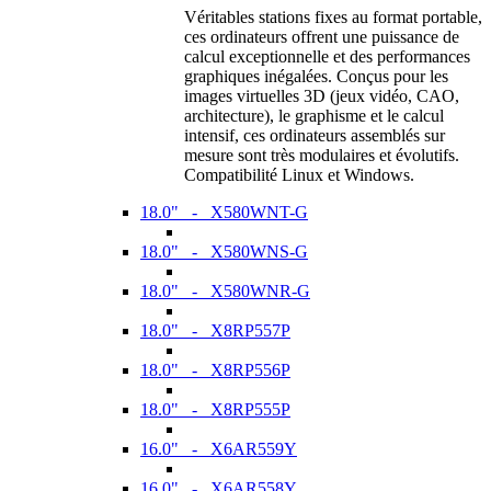
Véritables stations fixes au format portable,
ces ordinateurs offrent une puissance de
calcul exceptionnelle et des performances
graphiques inégalées. Conçus pour les
images virtuelles 3D (jeux vidéo, CAO,
architecture), le graphisme et le calcul
intensif, ces ordinateurs assemblés sur
mesure sont très modulaires et évolutifs.
Compatibilité Linux et Windows.
18.0" - X580WNT-G
18.0" - X580WNS-G
18.0" - X580WNR-G
18.0" - X8RP557P
18.0" - X8RP556P
18.0" - X8RP555P
16.0" - X6AR559Y
16.0" - X6AR558Y