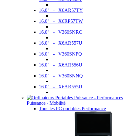
16.0" - X6AR57TY
16.0" - X6RP57TW
16.0" - V360SNRQ
16.0" - X6AR557U
16.0" - V360SNPQ
16.0" - X6AR556U
16.0" - V360SNNQ
16.0" - X6AR555U
Puissance - Mobilité
Tous les PC portables Performance