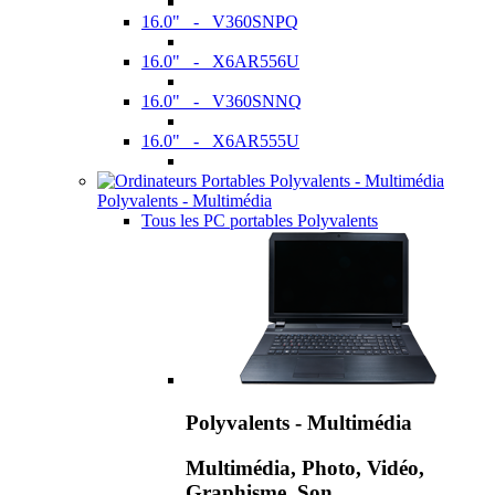
16.0" - V360SNPQ
16.0" - X6AR556U
16.0" - V360SNNQ
16.0" - X6AR555U
Polyvalents - Multimédia
Tous les PC portables Polyvalents
Polyvalents - Multimédia
Multimédia, Photo, Vidéo,
Graphisme, Son,