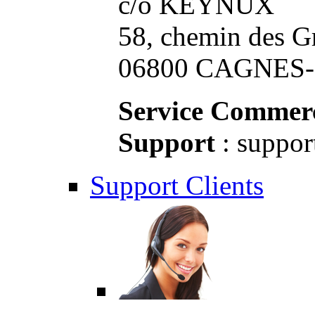
c/o KEYNUX
58, chemin des G
06800 CAGNES-S
Service Commerc
Support
: suppor
Support Clients