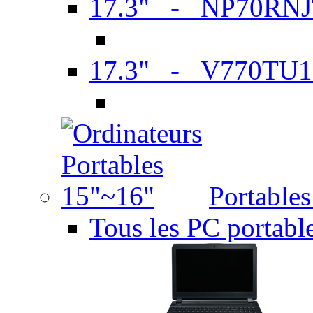
17.3" - NP70RN
17.3" - V770TU1
Portable
Tous les PC portabl