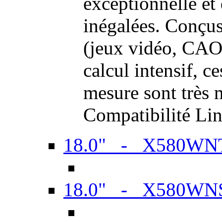
exceptionnelle et
inégalées. Conçus
(jeux vidéo, CAO,
calcul intensif, c
mesure sont très m
Compatibilité Li
18.0" - X580WN
18.0" - X580WN