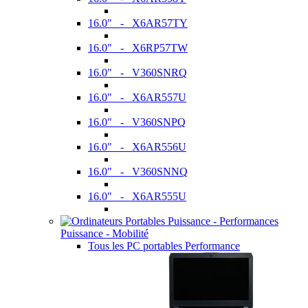
16.0" - X6AR57TY
16.0" - X6RP57TW
16.0" - V360SNRQ
16.0" - X6AR557U
16.0" - V360SNPQ
16.0" - X6AR556U
16.0" - V360SNNQ
16.0" - X6AR555U
Puissance - Mobilité
Tous les PC portables Performance