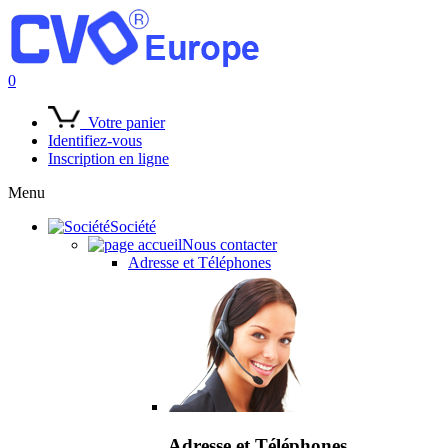
0
Votre panier
Identifiez-vous
Inscription en ligne
Menu
Société
Nous contacter
Adresse et Téléphones
Adresse et Téléphones