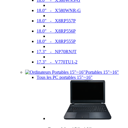
18.0" - X580WNS-G
18.0" - X580WNR-G
18.0" - X8RP557P
18.0" - X8RP556P
18.0" - X8RP555P
17.3" - NP70RNJT
17.3" - V770TU1-2
Portables 15"~16"
Tous les PC portables 15"~16"