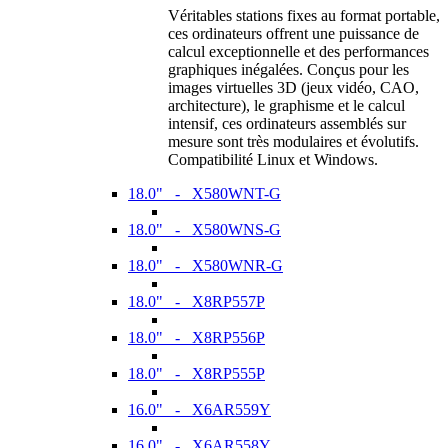
Véritables stations fixes au format portable,
ces ordinateurs offrent une puissance de
calcul exceptionnelle et des performances
graphiques inégalées. Conçus pour les
images virtuelles 3D (jeux vidéo, CAO,
architecture), le graphisme et le calcul
intensif, ces ordinateurs assemblés sur
mesure sont très modulaires et évolutifs.
Compatibilité Linux et Windows.
18.0" - X580WNT-G
18.0" - X580WNS-G
18.0" - X580WNR-G
18.0" - X8RP557P
18.0" - X8RP556P
18.0" - X8RP555P
16.0" - X6AR559Y
16.0" - X6AR558Y