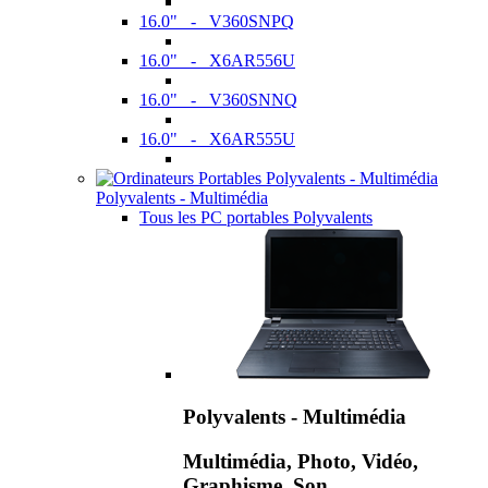
16.0" - V360SNPQ
16.0" - X6AR556U
16.0" - V360SNNQ
16.0" - X6AR555U
Polyvalents - Multimédia
Tous les PC portables Polyvalents
Polyvalents - Multimédia
Multimédia, Photo, Vidéo,
Graphisme, Son,