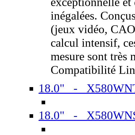
exceptionnelle et
inégalées. Conçus
(jeux vidéo, CAO,
calcul intensif, c
mesure sont très m
Compatibilité Li
18.0" - X580WN
18.0" - X580WN