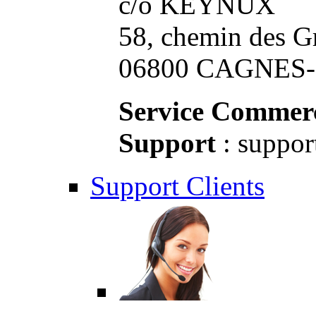
c/o KEYNUX
58, chemin des G
06800 CAGNES-S
Service Commerc
Support
: suppor
Support Clients