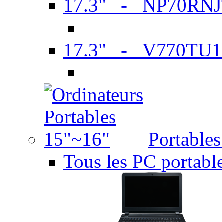
17.3" - NP70RN
17.3" - V770TU1
Portable
Tous les PC portabl