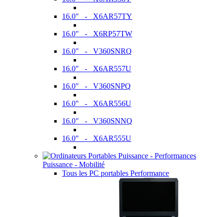
16.0" - X6AR57TY
16.0" - X6RP57TW
16.0" - V360SNRQ
16.0" - X6AR557U
16.0" - V360SNPQ
16.0" - X6AR556U
16.0" - V360SNNQ
16.0" - X6AR555U
Puissance - Mobilité
Tous les PC portables Performance