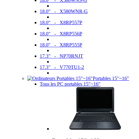
18.0" - X580WNS-G
18.0" - X580WNR-G
18.0" - X8RP557P
18.0" - X8RP556P
18.0" - X8RP555P
17.3" - NP70RNJT
17.3" - V770TU1-2
Portables 15"~16"
Tous les PC portables 15"~16"