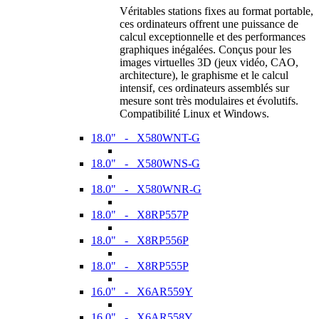
Véritables stations fixes au format portable,
ces ordinateurs offrent une puissance de
calcul exceptionnelle et des performances
graphiques inégalées. Conçus pour les
images virtuelles 3D (jeux vidéo, CAO,
architecture), le graphisme et le calcul
intensif, ces ordinateurs assemblés sur
mesure sont très modulaires et évolutifs.
Compatibilité Linux et Windows.
18.0" - X580WNT-G
18.0" - X580WNS-G
18.0" - X580WNR-G
18.0" - X8RP557P
18.0" - X8RP556P
18.0" - X8RP555P
16.0" - X6AR559Y
16.0" - X6AR558Y