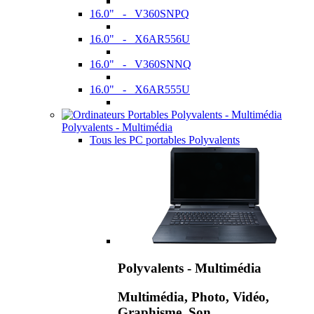
16.0" - V360SNPQ
16.0" - X6AR556U
16.0" - V360SNNQ
16.0" - X6AR555U
Polyvalents - Multimédia
Tous les PC portables Polyvalents
Polyvalents - Multimédia
Multimédia, Photo, Vidéo,
Graphisme, Son,