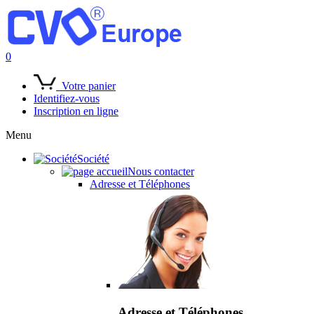
0
Votre panier
Identifiez-vous
Inscription en ligne
Menu
Société
Nous contacter
Adresse et Téléphones
Adresse et Téléphones