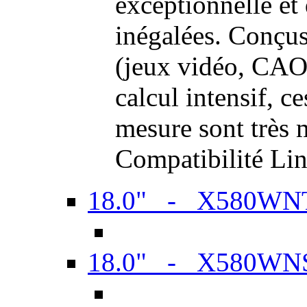
exceptionnelle et
inégalées. Conçus
(jeux vidéo, CAO,
calcul intensif, c
mesure sont très m
Compatibilité Li
18.0" - X580WN
18.0" - X580WN