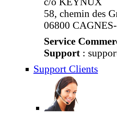
c/o KEYNUX
58, chemin des G
06800 CAGNES-S
Service Commerc
Support
: suppor
Support Clients