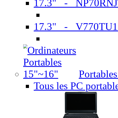
17.3" - NP70RN
17.3" - V770TU1
Portable
Tous les PC portabl