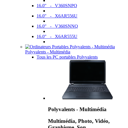
16.0" - V360SNPQ
16.0" - X6AR556U
16.0" - V360SNNQ
16.0" - X6AR555U
Polyvalents - Multimédia
Tous les PC portables Polyvalents
Polyvalents - Multimédia
Multimédia, Photo, Vidéo,
Graphisme, Son,