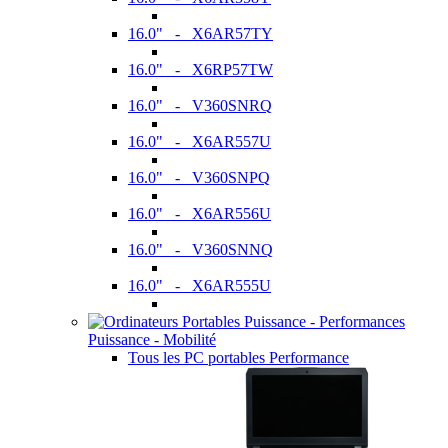
16.0" - X6AR57TY
16.0" - X6RP57TW
16.0" - V360SNRQ
16.0" - X6AR557U
16.0" - V360SNPQ
16.0" - X6AR556U
16.0" - V360SNNQ
16.0" - X6AR555U
Puissance - Mobilité
Tous les PC portables Performance