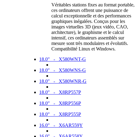
Véritables stations fixes au format portable,
ces ordinateurs offrent une puissance de
calcul exceptionnelle et des performances
graphiques inégalées. Conçus pour les
images virtuelles 3D (jeux vidéo, CAO,
architecture), le graphisme et le calcul
intensif, ces ordinateurs assemblés sur
mesure sont très modulaires et évolutifs.
Compatibilité Linux et Windows.
18.0" - X580WNT-G
18.0" - X580WNS-G
18.0" - X580WNR-G
18.0" - X8RP557P
18.0" - X8RP556P
18.0" - X8RP555P
16.0" - X6AR559Y
16.0" - X6AR558Y