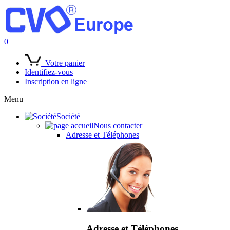
0
Votre panier
Identifiez-vous
Inscription en ligne
Menu
Société
Nous contacter
Adresse et Téléphones
Adresse et Téléphones