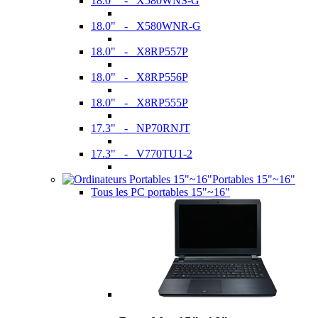
18.0" - X580WNS-G
18.0" - X580WNR-G
18.0" - X8RP557P
18.0" - X8RP556P
18.0" - X8RP555P
17.3" - NP70RNJT
17.3" - V770TU1-2
Portables 15"~16"
Tous les PC portables 15"~16"