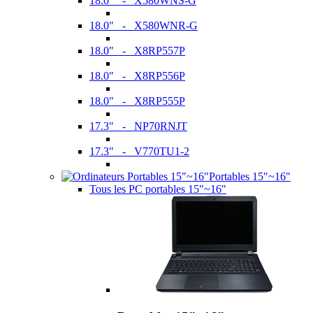
18.0" - X580WNS-G
18.0" - X580WNR-G
18.0" - X8RP557P
18.0" - X8RP556P
18.0" - X8RP555P
17.3" - NP70RNJT
17.3" - V770TU1-2
Portables 15"~16"
Tous les PC portables 15"~16"