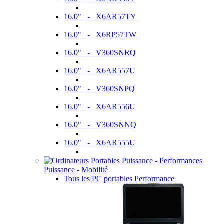
16.0" - X6AR57TY
16.0" - X6RP57TW
16.0" - V360SNRQ
16.0" - X6AR557U
16.0" - V360SNPQ
16.0" - X6AR556U
16.0" - V360SNNQ
16.0" - X6AR555U
Puissance - Mobilité
Tous les PC portables Performance