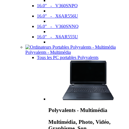
16.0" - V360SNPQ
16.0" - X6AR556U
16.0" - V360SNNQ
16.0" - X6AR555U
Polyvalents - Multimédia
Tous les PC portables Polyvalents
Polyvalents - Multimédia
Multimédia, Photo, Vidéo,
Graphisme, Son,