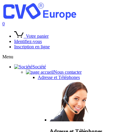
0
Votre panier
Identifiez-vous
Inscription en ligne
Menu
Société
Nous contacter
Adresse et Téléphones
Adresse et Téléphones