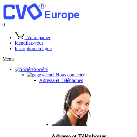
0
Votre panier
Identifiez-vous
Inscription en ligne
Menu
Société
Nous contacter
Adresse et Téléphones
Adresse et Téléphones