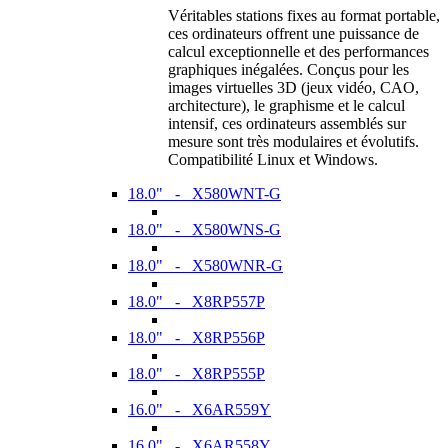
Véritables stations fixes au format portable,
ces ordinateurs offrent une puissance de
calcul exceptionnelle et des performances
graphiques inégalées. Conçus pour les
images virtuelles 3D (jeux vidéo, CAO,
architecture), le graphisme et le calcul
intensif, ces ordinateurs assemblés sur
mesure sont très modulaires et évolutifs.
Compatibilité Linux et Windows.
18.0" - X580WNT-G
18.0" - X580WNS-G
18.0" - X580WNR-G
18.0" - X8RP557P
18.0" - X8RP556P
18.0" - X8RP555P
16.0" - X6AR559Y
16.0" - X6AR558Y