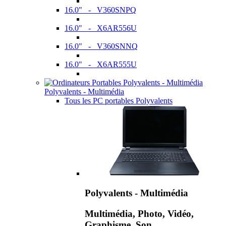
16.0" - V360SNPQ
16.0" - X6AR556U
16.0" - V360SNNQ
16.0" - X6AR555U
Polyvalents - Multimédia
Tous les PC portables Polyvalents
Polyvalents - Multimédia
Multimédia, Photo, Vidéo,
Graphisme, Son,