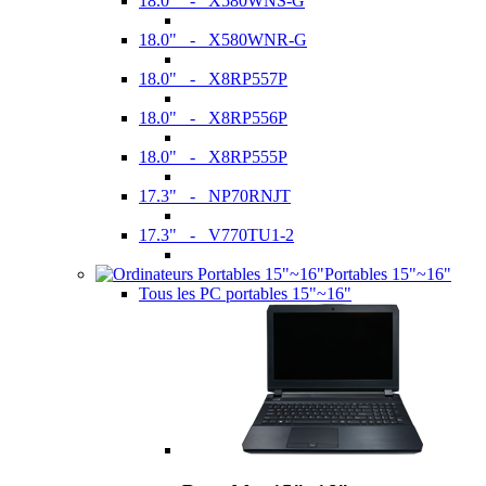
18.0" - X580WNS-G
18.0" - X580WNR-G
18.0" - X8RP557P
18.0" - X8RP556P
18.0" - X8RP555P
17.3" - NP70RNJT
17.3" - V770TU1-2
Portables 15"~16"
Tous les PC portables 15"~16"