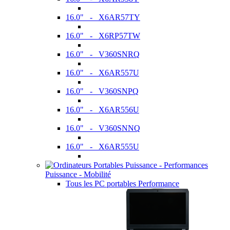
16.0" - X6AR57TY
16.0" - X6RP57TW
16.0" - V360SNRQ
16.0" - X6AR557U
16.0" - V360SNPQ
16.0" - X6AR556U
16.0" - V360SNNQ
16.0" - X6AR555U
Puissance - Mobilité
Tous les PC portables Performance