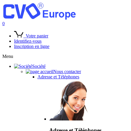
0
Votre panier
Identifiez-vous
Inscription en ligne
Menu
Société
Nous contacter
Adresse et Téléphones
Adresse et Téléphones