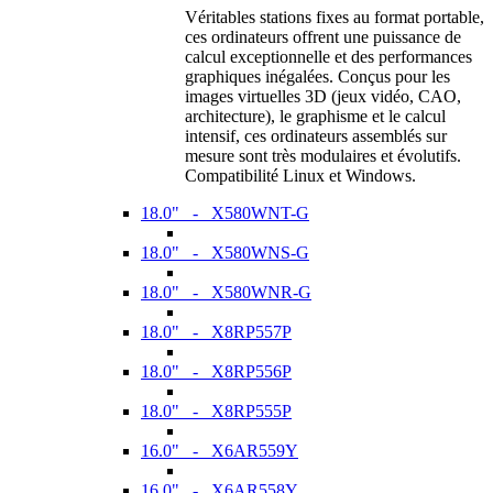
Véritables stations fixes au format portable,
ces ordinateurs offrent une puissance de
calcul exceptionnelle et des performances
graphiques inégalées. Conçus pour les
images virtuelles 3D (jeux vidéo, CAO,
architecture), le graphisme et le calcul
intensif, ces ordinateurs assemblés sur
mesure sont très modulaires et évolutifs.
Compatibilité Linux et Windows.
18.0" - X580WNT-G
18.0" - X580WNS-G
18.0" - X580WNR-G
18.0" - X8RP557P
18.0" - X8RP556P
18.0" - X8RP555P
16.0" - X6AR559Y
16.0" - X6AR558Y