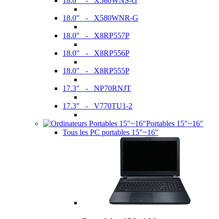
18.0" - X580WNS-G
18.0" - X580WNR-G
18.0" - X8RP557P
18.0" - X8RP556P
18.0" - X8RP555P
17.3" - NP70RNJT
17.3" - V770TU1-2
Portables 15"~16"
Tous les PC portables 15"~16"