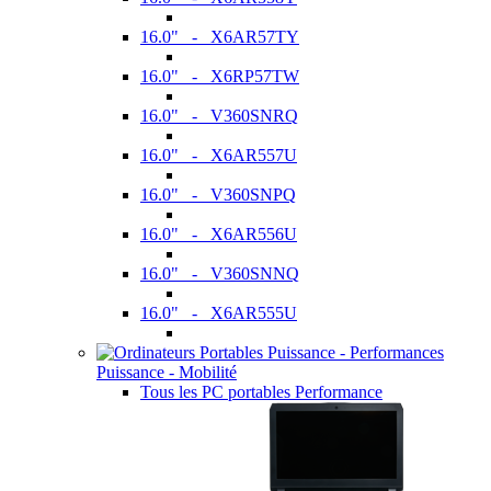
16.0" - X6AR57TY
16.0" - X6RP57TW
16.0" - V360SNRQ
16.0" - X6AR557U
16.0" - V360SNPQ
16.0" - X6AR556U
16.0" - V360SNNQ
16.0" - X6AR555U
Puissance - Mobilité
Tous les PC portables Performance