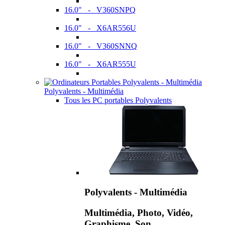
16.0" - V360SNPQ
16.0" - X6AR556U
16.0" - V360SNNQ
16.0" - X6AR555U
Polyvalents - Multimédia
Tous les PC portables Polyvalents
Polyvalents - Multimédia
Multimédia, Photo, Vidéo,
Graphisme, Son,