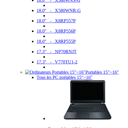
18.0" - X580WNS-G
18.0" - X580WNR-G
18.0" - X8RP557P
18.0" - X8RP556P
18.0" - X8RP555P
17.3" - NP70RNJT
17.3" - V770TU1-2
Portables 15"~16"
Tous les PC portables 15"~16"