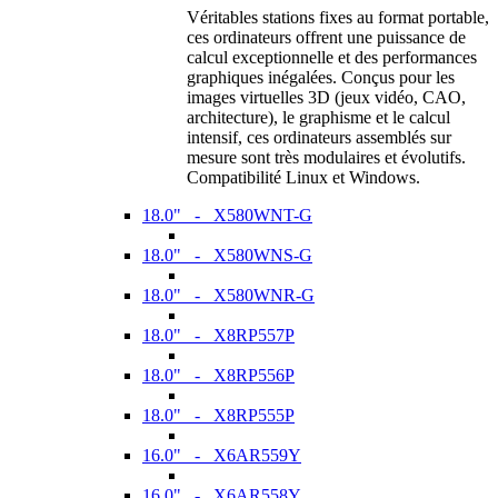
Véritables stations fixes au format portable,
ces ordinateurs offrent une puissance de
calcul exceptionnelle et des performances
graphiques inégalées. Conçus pour les
images virtuelles 3D (jeux vidéo, CAO,
architecture), le graphisme et le calcul
intensif, ces ordinateurs assemblés sur
mesure sont très modulaires et évolutifs.
Compatibilité Linux et Windows.
18.0" - X580WNT-G
18.0" - X580WNS-G
18.0" - X580WNR-G
18.0" - X8RP557P
18.0" - X8RP556P
18.0" - X8RP555P
16.0" - X6AR559Y
16.0" - X6AR558Y