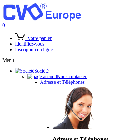
0
Votre panier
Identifiez-vous
Inscription en ligne
Menu
Société
Nous contacter
Adresse et Téléphones
Adresse et Téléphones