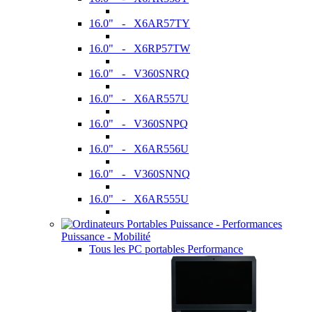
16.0" - X6AR57TY
16.0" - X6RP57TW
16.0" - V360SNRQ
16.0" - X6AR557U
16.0" - V360SNPQ
16.0" - X6AR556U
16.0" - V360SNNQ
16.0" - X6AR555U
Puissance - Mobilité
Tous les PC portables Performance