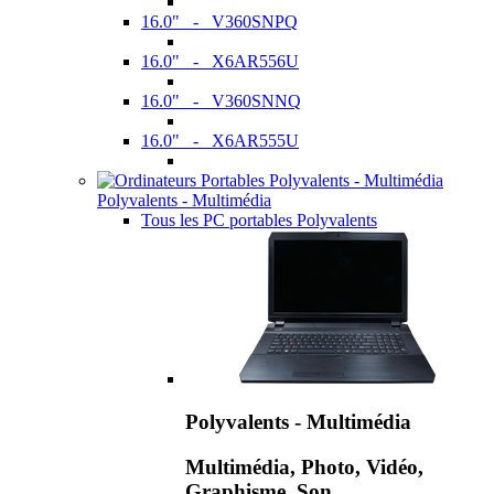
16.0" - V360SNPQ
16.0" - X6AR556U
16.0" - V360SNNQ
16.0" - X6AR555U
Polyvalents - Multimédia
Tous les PC portables Polyvalents
Polyvalents - Multimédia
Multimédia, Photo, Vidéo,
Graphisme, Son,