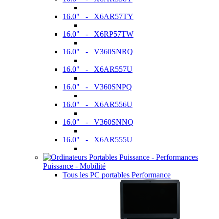
16.0" - X6AR57TY
16.0" - X6RP57TW
16.0" - V360SNRQ
16.0" - X6AR557U
16.0" - V360SNPQ
16.0" - X6AR556U
16.0" - V360SNNQ
16.0" - X6AR555U
Puissance - Mobilité
Tous les PC portables Performance