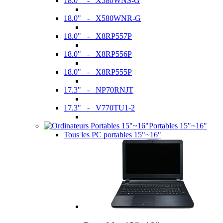
18.0" - X580WNS-G
18.0" - X580WNR-G
18.0" - X8RP557P
18.0" - X8RP556P
18.0" - X8RP555P
17.3" - NP70RNJT
17.3" - V770TU1-2
Portables 15"~16"
Tous les PC portables 15"~16"