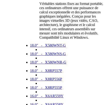
Véritables stations fixes au format portable,
ces ordinateurs offrent une puissance de
calcul exceptionnelle et des performances
graphiques inégalées. Conçus pour les
images virtuelles 3D (jeux vidéo, CAO,
architecture), le graphisme et le calcul
intensif, ces ordinateurs assemblés sur
mesure sont très modulaires et évolutifs.
Compatibilité Linux et Windows.
18.0" - X580WNT-G
18.0" - X580WNS-G
18.0" - X580WNR-G
18.0" - X8RP557P
18.0" - X8RP556P
18.0" - X8RP555P
16.0" - X6AR559Y
16.0" - X6AR558Y