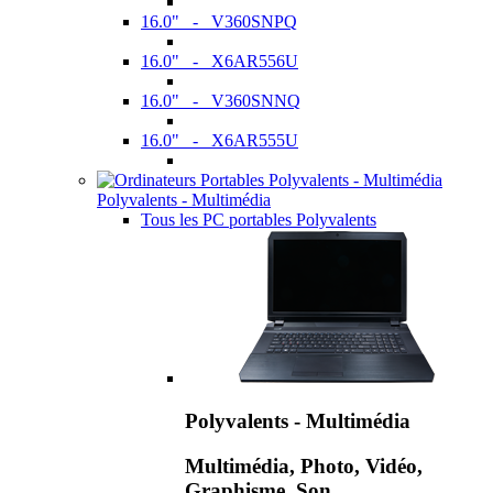
16.0" - V360SNPQ
16.0" - X6AR556U
16.0" - V360SNNQ
16.0" - X6AR555U
Polyvalents - Multimédia
Tous les PC portables Polyvalents
Polyvalents - Multimédia
Multimédia, Photo, Vidéo,
Graphisme, Son,