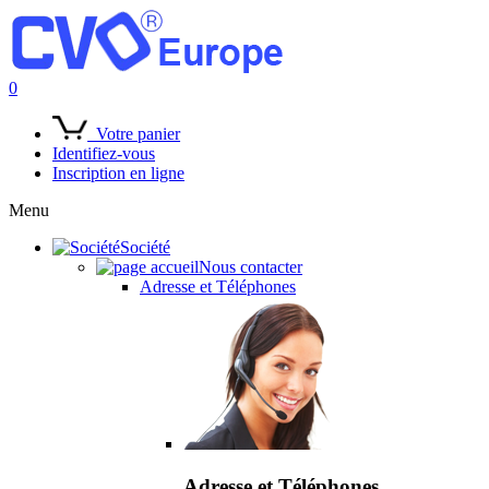
0
Votre panier
Identifiez-vous
Inscription en ligne
Menu
Société
Nous contacter
Adresse et Téléphones
Adresse et Téléphones