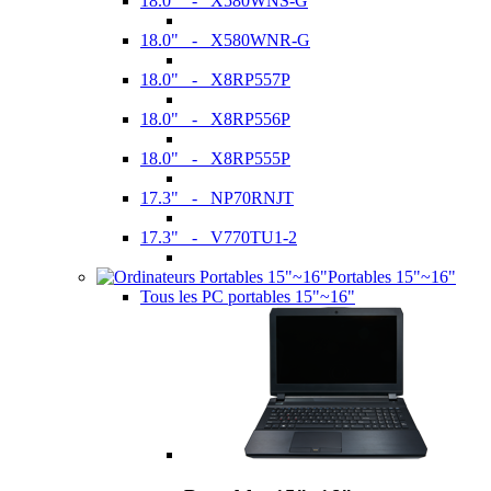
18.0" - X580WNS-G
18.0" - X580WNR-G
18.0" - X8RP557P
18.0" - X8RP556P
18.0" - X8RP555P
17.3" - NP70RNJT
17.3" - V770TU1-2
Portables 15"~16"
Tous les PC portables 15"~16"