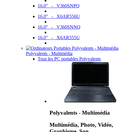
16.0" - V360SNPQ
16.0" - X6AR556U
16.0" - V360SNNQ
16.0" - X6AR555U
Polyvalents - Multimédia
Tous les PC portables Polyvalents
Polyvalents - Multimédia
Multimédia, Photo, Vidéo,
Graphisme, Son,