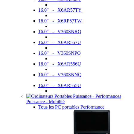
16.0" - X6AR57TY
16.0" - X6RP57TW
16.0" - V360SNRQ
16.0" - X6AR557U
16.0" - V360SNPQ
16.0" - X6AR556U
16.0" - V360SNNQ
16.0" - X6AR555U
Puissance - Mobilité
Tous les PC portables Performance