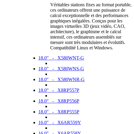
Véritables stations fixes au format portable,
ces ordinateurs offrent une puissance de
calcul exceptionnelle et des performances
graphiques inégalées. Conçus pour les
images virtuelles 3D (jeux vidéo, CAO,
architecture), le graphisme et le calcul
intensif, ces ordinateurs assemblés sur
mesure sont très modulaires et évolutifs.
Compatibilité Linux et Windows.
18.0" - X580WNT-G
18.0" - X580WNS-G
18.0" - X580WNR-G
18.0" - X8RP557P
18.0" - X8RP556P
18.0" - X8RP555P
16.0" - X6AR559Y
16.0" - X6AR558Y