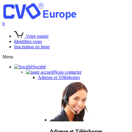
0
Votre panier
Identifiez-vous
Inscription en ligne
Menu
Société
Nous contacter
Adresse et Téléphones
Adresse et Téléphones