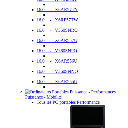
16.0" - X6AR57TY
16.0" - X6RP57TW
16.0" - V360SNRQ
16.0" - X6AR557U
16.0" - V360SNPQ
16.0" - X6AR556U
16.0" - V360SNNQ
16.0" - X6AR555U
Puissance - Mobilité
Tous les PC portables Performance