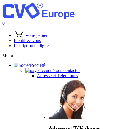
0
Votre panier
Identifiez-vous
Inscription en ligne
Menu
Société
Nous contacter
Adresse et Téléphones
Adresse et Téléphones