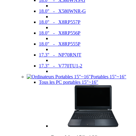
18.0" - X580WNS-G
18.0" - X580WNR-G
18.0" - X8RP557P
18.0" - X8RP556P
18.0" - X8RP555P
17.3" - NP70RNJT
17.3" - V770TU1-2
Portables 15"~16"
Tous les PC portables 15"~16"