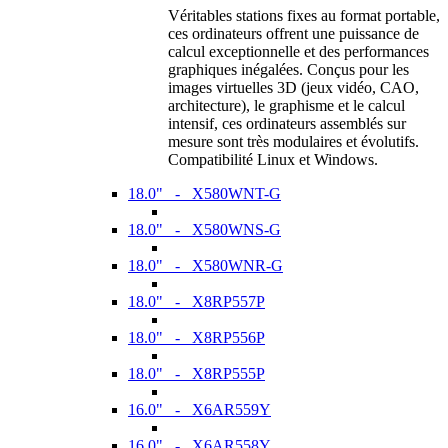
Véritables stations fixes au format portable,
ces ordinateurs offrent une puissance de
calcul exceptionnelle et des performances
graphiques inégalées. Conçus pour les
images virtuelles 3D (jeux vidéo, CAO,
architecture), le graphisme et le calcul
intensif, ces ordinateurs assemblés sur
mesure sont très modulaires et évolutifs.
Compatibilité Linux et Windows.
18.0" - X580WNT-G
18.0" - X580WNS-G
18.0" - X580WNR-G
18.0" - X8RP557P
18.0" - X8RP556P
18.0" - X8RP555P
16.0" - X6AR559Y
16.0" - X6AR558Y