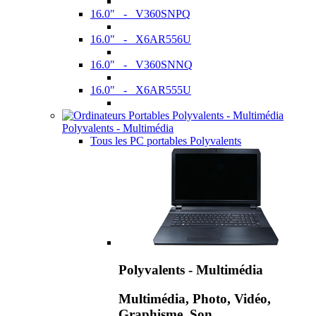
16.0" - V360SNPQ
16.0" - X6AR556U
16.0" - V360SNNQ
16.0" - X6AR555U
Polyvalents - Multimédia
Tous les PC portables Polyvalents
Polyvalents - Multimédia
Multimédia, Photo, Vidéo,
Graphisme, Son,