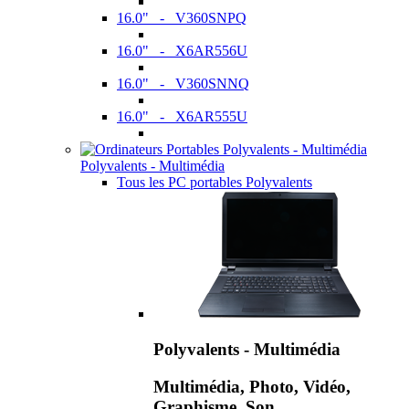
16.0" - V360SNPQ
16.0" - X6AR556U
16.0" - V360SNNQ
16.0" - X6AR555U
Polyvalents - Multimédia
Tous les PC portables Polyvalents
Polyvalents - Multimédia
Multimédia, Photo, Vidéo,
Graphisme, Son,