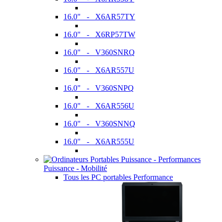
16.0" - X6AR57TY
16.0" - X6RP57TW
16.0" - V360SNRQ
16.0" - X6AR557U
16.0" - V360SNPQ
16.0" - X6AR556U
16.0" - V360SNNQ
16.0" - X6AR555U
Puissance - Mobilité
Tous les PC portables Performance