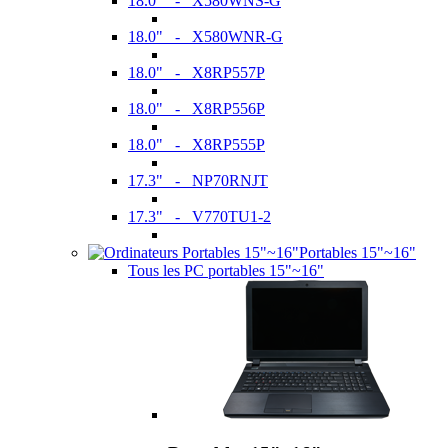
18.0" - X580WNS-G
18.0" - X580WNR-G
18.0" - X8RP557P
18.0" - X8RP556P
18.0" - X8RP555P
17.3" - NP70RNJT
17.3" - V770TU1-2
Portables 15"~16"
Tous les PC portables 15"~16"