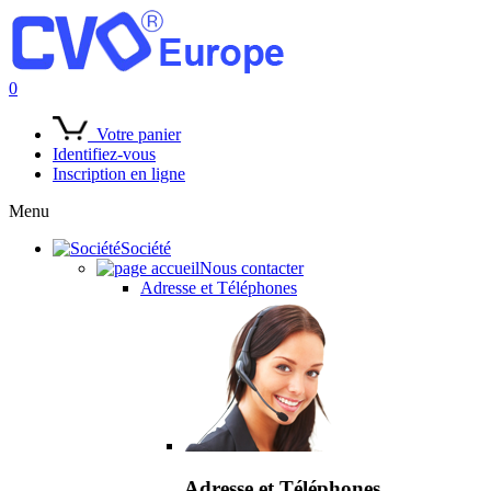
0
Votre panier
Identifiez-vous
Inscription en ligne
Menu
Société
Nous contacter
Adresse et Téléphones
Adresse et Téléphones