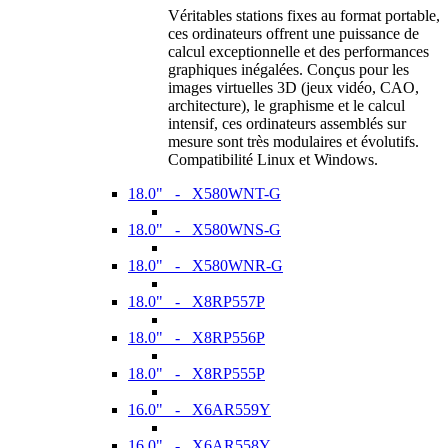
Véritables stations fixes au format portable,
ces ordinateurs offrent une puissance de
calcul exceptionnelle et des performances
graphiques inégalées. Conçus pour les
images virtuelles 3D (jeux vidéo, CAO,
architecture), le graphisme et le calcul
intensif, ces ordinateurs assemblés sur
mesure sont très modulaires et évolutifs.
Compatibilité Linux et Windows.
18.0" - X580WNT-G
18.0" - X580WNS-G
18.0" - X580WNR-G
18.0" - X8RP557P
18.0" - X8RP556P
18.0" - X8RP555P
16.0" - X6AR559Y
16.0" - X6AR558Y