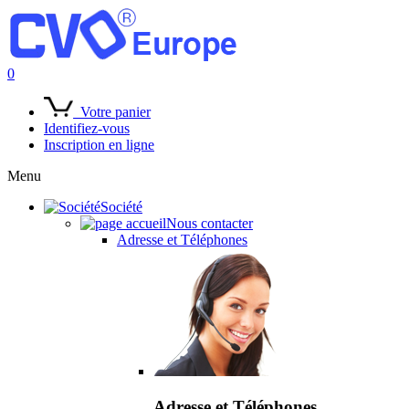
0
Votre panier
Identifiez-vous
Inscription en ligne
Menu
Société
Nous contacter
Adresse et Téléphones
Adresse et Téléphones