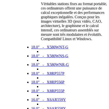
Véritables stations fixes au format portable,
ces ordinateurs offrent une puissance de
calcul exceptionnelle et des performances
graphiques inégalées. Conçus pour les
images virtuelles 3D (jeux vidéo, CAO,
architecture), le graphisme et le calcul
intensif, ces ordinateurs assemblés sur
mesure sont très modulaires et évolutifs.
Compatibilité Linux et Windows.
18.0" - X580WNT-G
18.0" - X580WNS-G
18.0" - X580WNR-G
18.0" - X8RP557P
18.0" - X8RP556P
18.0" - X8RP555P
16.0" - X6AR559Y
16.0" - X6AR558Y