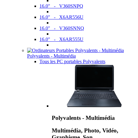
16.0" - V360SNPQ
16.0" - X6AR556U
16.0" - V360SNNQ
16.0" - X6AR555U
Polyvalents - Multimédia
Tous les PC portables Polyvalents
Polyvalents - Multimédia
Multimédia, Photo, Vidéo,
Graphisme, Son,