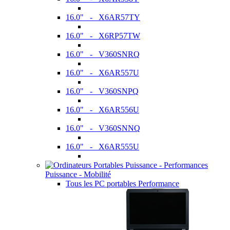
16.0" - X6AR57TY
16.0" - X6RP57TW
16.0" - V360SNRQ
16.0" - X6AR557U
16.0" - V360SNPQ
16.0" - X6AR556U
16.0" - V360SNNQ
16.0" - X6AR555U
Puissance - Mobilité
Tous les PC portables Performance