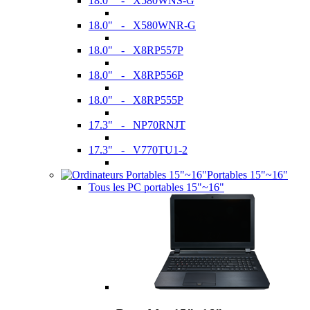
18.0" - X580WNS-G
18.0" - X580WNR-G
18.0" - X8RP557P
18.0" - X8RP556P
18.0" - X8RP555P
17.3" - NP70RNJT
17.3" - V770TU1-2
Portables 15"~16"
Tous les PC portables 15"~16"