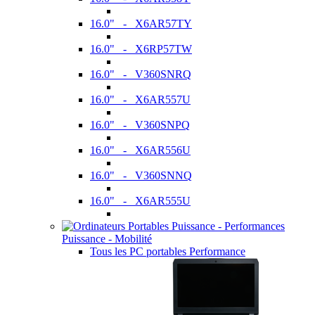
16.0" - X6AR57TY
16.0" - X6RP57TW
16.0" - V360SNRQ
16.0" - X6AR557U
16.0" - V360SNPQ
16.0" - X6AR556U
16.0" - V360SNNQ
16.0" - X6AR555U
Puissance - Mobilité
Tous les PC portables Performance