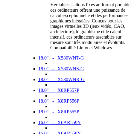
Véritables stations fixes au format portable,
ces ordinateurs offrent une puissance de
calcul exceptionnelle et des performances
graphiques inégalées. Conçus pour les
images virtuelles 3D (jeux vidéo, CAO,
architecture), le graphisme et le calcul
intensif, ces ordinateurs assemblés sur
mesure sont très modulaires et évolutifs.
Compatibilité Linux et Windows.
18.0" - X580WNT-G
18.0" - X580WNS-G
18.0" - X580WNR-G
18.0" - X8RP557P
18.0" - X8RP556P
18.0" - X8RP555P
16.0" - X6AR559Y
16.0" - X6AR558Y