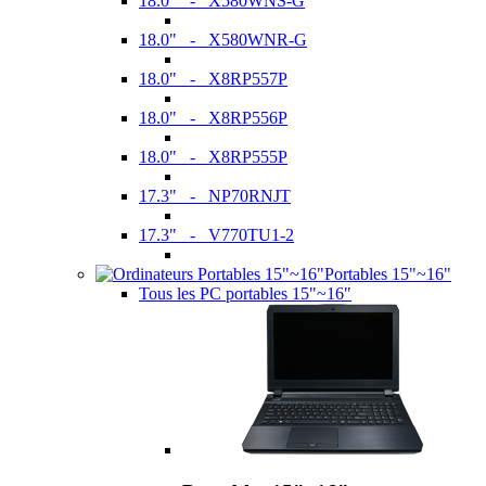
18.0" - X580WNS-G
18.0" - X580WNR-G
18.0" - X8RP557P
18.0" - X8RP556P
18.0" - X8RP555P
17.3" - NP70RNJT
17.3" - V770TU1-2
Portables 15"~16"
Tous les PC portables 15"~16"