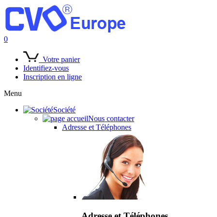
0
Votre panier
Identifiez-vous
Inscription en ligne
Menu
Société
Nous contacter
Adresse et Téléphones
Adresse et Téléphones