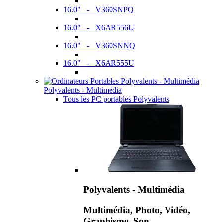
16.0" - V360SNPQ
16.0" - X6AR556U
16.0" - V360SNNQ
16.0" - X6AR555U
Polyvalents - Multimédia
Tous les PC portables Polyvalents
Polyvalents - Multimédia
Multimédia, Photo, Vidéo,
Graphisme, Son,