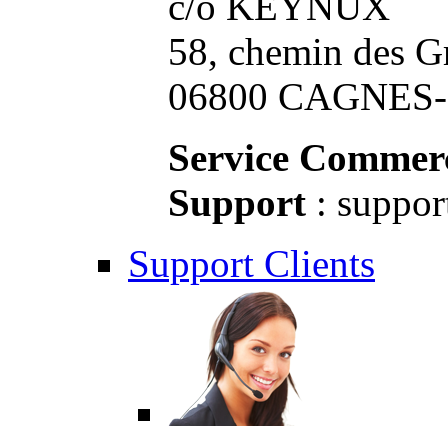
c/o KEYNUX
58, chemin des G
06800 CAGNES-S
Service Commerc
Support
: suppor
Support Clients