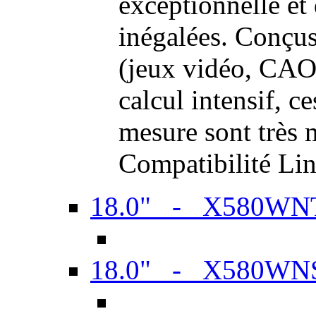
exceptionnelle et
inégalées. Conçus
(jeux vidéo, CAO,
calcul intensif, c
mesure sont très m
Compatibilité Li
18.0" - X580WN
18.0" - X580WN