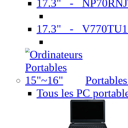
17.3" - NP70RN
17.3" - V770TU1
Portable
Tous les PC portabl